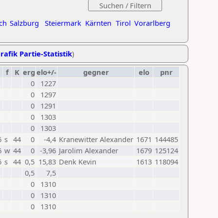
ch
Salzburg
Steiermark
Kärnten
Tirol
Vorarlberg
rafik Partie-Statistik
)
f
K
erg
elo+/-
gegner
elo
pnr
0
1227
0
1297
0
1291
0
1303
0
1303
6
s
44
0
-4,4
Kranewitter Alexander
1671
144485
6
w
44
0
-3,96
Jarolim Alexander
1679
125124
6
s
44
0,5
15,83
Denk Kevin
1613
118094
0,5
7,5
0
1310
0
1310
0
1310