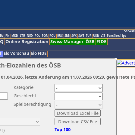
Servert
TA
JPN
MKD
LTU
NED
POL
POR
ROU
RUS
SRB
SVK
SWE
TUR
UKR
VIE
FontSize:11pt
AQ
Online Registration
Swiss-Manager
ÖSB
FIDE
T
Elo Vorschau
Elo FIDE
ch-Elozahlen des ÖSB
 01.04.2026, letzte Änderung am 11.07.2026 09:29, gewertete P
Kategorie
Geschlecht
Spielberechtigung
Top 100
UT)