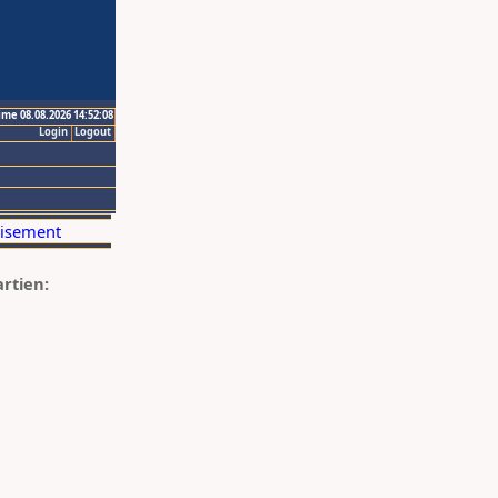
ime 08.08.2026 14:52:08
Login
Logout
artien: