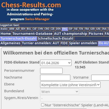
Logged on: Gast
Arabic
ARM
AZE
BIH
BUL
CAT
CHN
CRO
CZE
DEN
ENG
ESP
FAI
FIN
FRA
GER
GRE
INA
I
Home
Tournament-Database
AUT championship
Pictures
F
Turnierschach-Elozahl
Schnellschach-Elozahl
Allgemeines
Turnier anmelden: AUT
FIDE
Spieler anmelden
Elo AU
Willkommen bei den offiziellen Turnierscha
FIDE-Elolisten Stand
AUT-Elolisten Stand
13.945
Personennummer
Nachname
Vorname
Ebene
Bundesland
Spgem./Kreis/Verein
Nur "österreichische" Spieler (Land=A