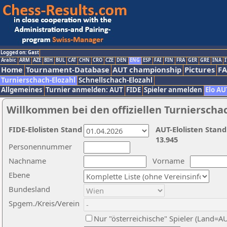
Logged on: Gast
Arabic
ARM
AZE
BIH
BUL
CAT
CHN
CRO
CZE
DEN
ENG
ESP
FAI
FIN
FRA
GER
GRE
INA
I
Home
Tournament-Database
AUT championship
Pictures
F
Turnierschach-Elozahl
Schnellschach-Elozahl
Allgemeines
Turnier anmelden: AUT
FIDE
Spieler anmelden
Elo AU
Willkommen bei den offiziellen Turnierscha
FIDE-Elolisten Stand
AUT-Elolisten Stand
13.945
Personennummer
Nachname
Vorname
Ebene
Bundesland
Spgem./Kreis/Verein
Nur "österreichische" Spieler (Land=A