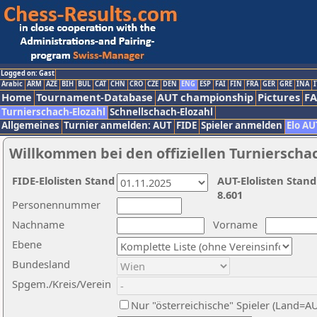
Logged on: Gast
Arabic
ARM
AZE
BIH
BUL
CAT
CHN
CRO
CZE
DEN
ENG
ESP
FAI
FIN
FRA
GER
GRE
INA
I
Home
Tournament-Database
AUT championship
Pictures
F
Turnierschach-Elozahl
Schnellschach-Elozahl
Allgemeines
Turnier anmelden: AUT
FIDE
Spieler anmelden
Elo AU
Willkommen bei den offiziellen Turnierscha
FIDE-Elolisten Stand
AUT-Elolisten Stand
8.601
Personennummer
Nachname
Vorname
Ebene
Bundesland
Spgem./Kreis/Verein
Nur "österreichische" Spieler (Land=A