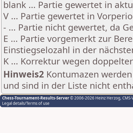
blank ... Partie gewertet in akt
V ... Partie gewertet in Vorperi
- ... Partie nicht gewertet, da 
E ... Partie vorgemerkt zur Be
Einstiegselozahl in der nächst
K ... Korrektur wegen doppelt
Hinweis2
Kontumazen werden g
und sind in der Liste nicht enth
Chess-Tournament-Results-Server
© 2006-2026 Heinz Herzog
, CMS-
Legal details/Terms of use