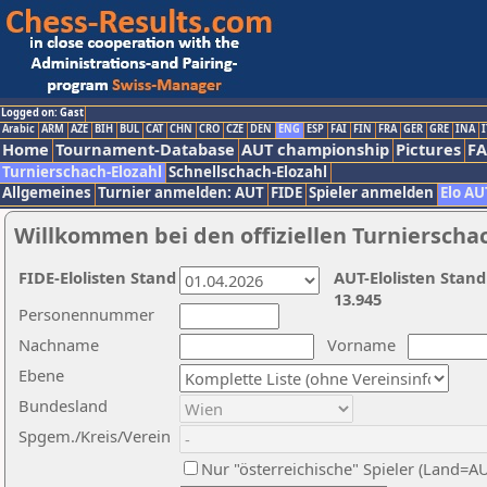
Logged on: Gast
Arabic
ARM
AZE
BIH
BUL
CAT
CHN
CRO
CZE
DEN
ENG
ESP
FAI
FIN
FRA
GER
GRE
INA
I
Home
Tournament-Database
AUT championship
Pictures
F
Turnierschach-Elozahl
Schnellschach-Elozahl
Allgemeines
Turnier anmelden: AUT
FIDE
Spieler anmelden
Elo AU
Willkommen bei den offiziellen Turnierscha
FIDE-Elolisten Stand
AUT-Elolisten Stand
13.945
Personennummer
Nachname
Vorname
Ebene
Bundesland
Spgem./Kreis/Verein
Nur "österreichische" Spieler (Land=A