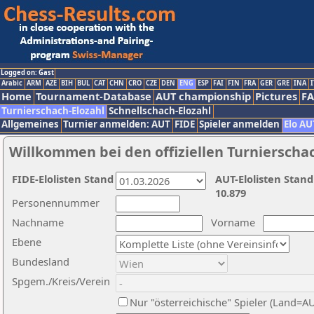
Logged on: Gast
Arabic
ARM
AZE
BIH
BUL
CAT
CHN
CRO
CZE
DEN
ENG
ESP
FAI
FIN
FRA
GER
GRE
INA
I
Home
Tournament-Database
AUT championship
Pictures
F
Turnierschach-Elozahl
Schnellschach-Elozahl
Allgemeines
Turnier anmelden: AUT
FIDE
Spieler anmelden
Elo AU
Willkommen bei den offiziellen Turnierscha
FIDE-Elolisten Stand
AUT-Elolisten Stand
10.879
Personennummer
Nachname
Vorname
Ebene
Bundesland
Spgem./Kreis/Verein
Nur "österreichische" Spieler (Land=A