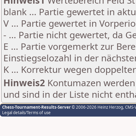
Hinweis1
Wertebereich Feld St 
blank ... Partie gewertet in akt
V ... Partie gewertet in Vorperi
- ... Partie nicht gewertet, da 
E ... Partie vorgemerkt zur Be
Einstiegselozahl in der nächst
K ... Korrektur wegen doppelt
Hinweis2
Kontumazen werden g
und sind in der Liste nicht enth
Chess-Tournament-Results-Server
© 2006-2026 Heinz Herzog
, CMS-
Legal details/Terms of use