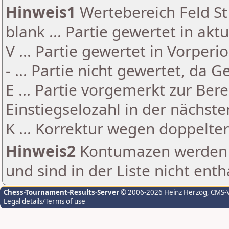
Hinweis1
Wertebereich Feld St 
blank ... Partie gewertet in akt
V ... Partie gewertet in Vorperi
- ... Partie nicht gewertet, da 
E ... Partie vorgemerkt zur Be
Einstiegselozahl in der nächst
K ... Korrektur wegen doppelt
Hinweis2
Kontumazen werden g
und sind in der Liste nicht enth
Chess-Tournament-Results-Server
© 2006-2026 Heinz Herzog
, CMS-
Legal details/Terms of use