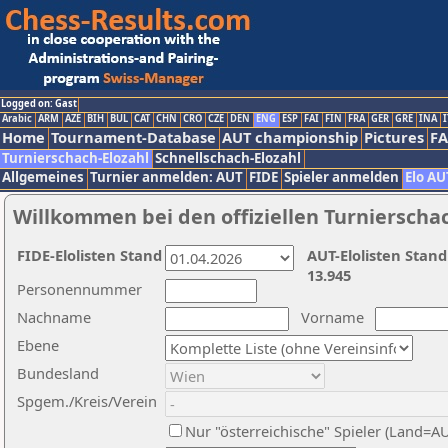
Logged on: Gast
Arabic
ARM
AZE
BIH
BUL
CAT
CHN
CRO
CZE
DEN
ENG
ESP
FAI
FIN
FRA
GER
GRE
INA
I
Home
Tournament-Database
AUT championship
Pictures
F
Turnierschach-Elozahl
Schnellschach-Elozahl
Allgemeines
Turnier anmelden: AUT
FIDE
Spieler anmelden
Elo AU
Willkommen bei den offiziellen Turnierscha
FIDE-Elolisten Stand
AUT-Elolisten Stand
13.945
Personennummer
Nachname
Vorname
Ebene
Bundesland
Spgem./Kreis/Verein
Nur "österreichische" Spieler (Land=A