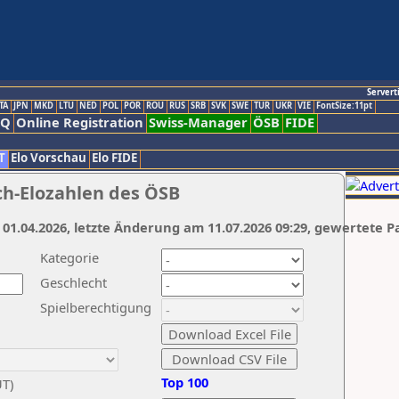
Servert
TA
JPN
MKD
LTU
NED
POL
POR
ROU
RUS
SRB
SVK
SWE
TUR
UKR
VIE
FontSize:11pt
AQ
Online Registration
Swiss-Manager
ÖSB
FIDE
T
Elo Vorschau
Elo FIDE
ch-Elozahlen des ÖSB
 01.04.2026, letzte Änderung am 11.07.2026 09:29, gewertete P
Kategorie
Geschlecht
Spielberechtigung
Top 100
UT)