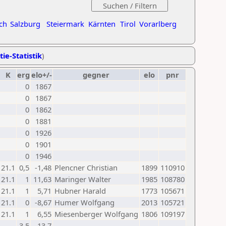
ch
Salzburg
Steiermark
Kärnten
Tirol
Vorarlberg
tie-Statistik
)
K
erg
elo+/-
gegner
elo
pnr
0
1867
0
1867
0
1862
0
1881
0
1926
0
1901
0
1946
21.1
0,5
-1,48
Plencner Christian
1899
110910
21.1
1
11,63
Maringer Walter
1985
108780
21.1
1
5,71
Hubner Harald
1773
105671
21.1
0
-8,67
Humer Wolfgang
2013
105721
21.1
1
6,55
Miesenberger Wolfgang
1806
109197
3,5
13,7