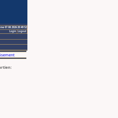
ime 07.08.2026 20:49:52
Login
Logout
artien: