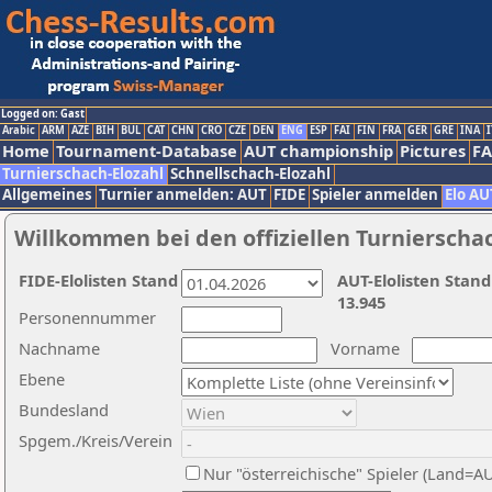
Logged on: Gast
Arabic
ARM
AZE
BIH
BUL
CAT
CHN
CRO
CZE
DEN
ENG
ESP
FAI
FIN
FRA
GER
GRE
INA
I
Home
Tournament-Database
AUT championship
Pictures
F
Turnierschach-Elozahl
Schnellschach-Elozahl
Allgemeines
Turnier anmelden: AUT
FIDE
Spieler anmelden
Elo AU
Willkommen bei den offiziellen Turnierscha
FIDE-Elolisten Stand
AUT-Elolisten Stand
13.945
Personennummer
Nachname
Vorname
Ebene
Bundesland
Spgem./Kreis/Verein
Nur "österreichische" Spieler (Land=A