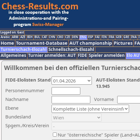
Logged on: Gast
Arabic
ARM
AZE
BIH
BUL
CAT
CHN
CRO
CZE
DEN
ENG
ESP
FAI
FIN
FRA
GER
GRE
INA
I
Home
Tournament-Database
AUT championship
Pictures
F
Turnierschach-Elozahl
Schnellschach-Elozahl
Allgemeines
Turnier anmelden: AUT
FIDE
Spieler anmelden
Elo AU
Willkommen bei den offiziellen Turnierscha
FIDE-Elolisten Stand
AUT-Elolisten Stand
13.945
Personennummer
Nachname
Vorname
Ebene
Bundesland
Spgem./Kreis/Verein
Nur "österreichische" Spieler (Land=A