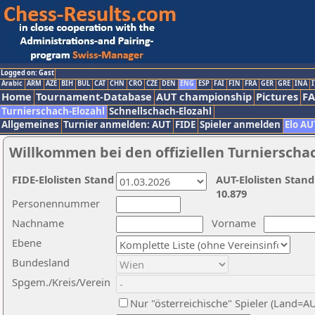
Logged on: Gast
Arabic
ARM
AZE
BIH
BUL
CAT
CHN
CRO
CZE
DEN
ENG
ESP
FAI
FIN
FRA
GER
GRE
INA
I
Home
Tournament-Database
AUT championship
Pictures
F
Turnierschach-Elozahl
Schnellschach-Elozahl
Allgemeines
Turnier anmelden: AUT
FIDE
Spieler anmelden
Elo AU
Willkommen bei den offiziellen Turnierscha
FIDE-Elolisten Stand
AUT-Elolisten Stand
10.879
Personennummer
Nachname
Vorname
Ebene
Bundesland
Spgem./Kreis/Verein
Nur "österreichische" Spieler (Land=A