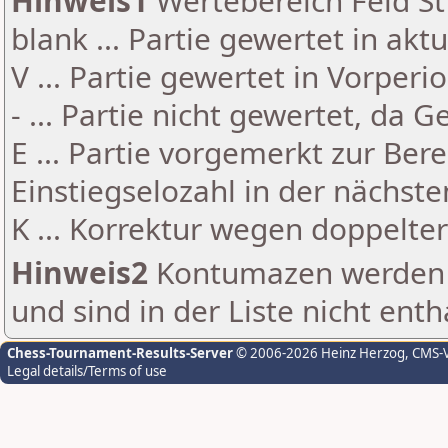
Hinweis1
Wertebereich Feld St 
blank ... Partie gewertet in akt
V ... Partie gewertet in Vorperi
- ... Partie nicht gewertet, da 
E ... Partie vorgemerkt zur Be
Einstiegselozahl in der nächst
K ... Korrektur wegen doppelt
Hinweis2
Kontumazen werden g
und sind in der Liste nicht enth
Chess-Tournament-Results-Server
© 2006-2026 Heinz Herzog
, CMS-
Legal details/Terms of use