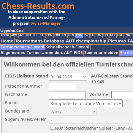
Logged on: Gast
Arabic
ARM
AZE
BIH
BUL
CAT
CHN
CRO
CZE
DEN
ENG
ESP
FAI
FIN
FRA
GER
GRE
INA
I
Home
Tournament-Database
AUT championship
Pictures
F
Turnierschach-Elozahl
Schnellschach-Elozahl
Allgemeines
Turnier anmelden: AUT
FIDE
Spieler anmelden
Elo AU
Willkommen bei den offiziellen Turnierscha
FIDE-Elolisten Stand
AUT-Elolisten Stand
13.945
Personennummer
Nachname
Vorname
Ebene
Bundesland
Spgem./Kreis/Verein
Nur "österreichische" Spieler (Land=A