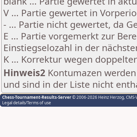
blank ... Partie gewertet in akt
V ... Partie gewertet in Vorperi
- ... Partie nicht gewertet, da 
E ... Partie vorgemerkt zur Be
Einstiegselozahl in der nächst
K ... Korrektur wegen doppelt
Hinweis2
Kontumazen werden g
und sind in der Liste nicht enth
Chess-Tournament-Results-Server
© 2006-2026 Heinz Herzog
, CMS-
Legal details/Terms of use