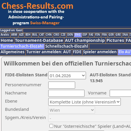
Logged on: Gast
Arabic
ARM
AZE
BIH
BUL
CAT
CHN
CRO
CZE
DEN
ENG
ESP
FAI
FIN
FRA
GER
GRE
INA
I
Home
Tournament-Database
AUT championship
Pictures
F
Turnierschach-Elozahl
Schnellschach-Elozahl
Allgemeines
Turnier anmelden: AUT
FIDE
Spieler anmelden
Elo AU
Willkommen bei den offiziellen Turnierscha
FIDE-Elolisten Stand
AUT-Elolisten Stand
13.945
Personennummer
Nachname
Vorname
Ebene
Bundesland
Spgem./Kreis/Verein
Nur "österreichische" Spieler (Land=A