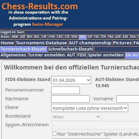
Logged on: Gast
Arabic
ARM
AZE
BIH
BUL
CAT
CHN
CRO
CZE
DEN
ENG
ESP
FAI
FIN
FRA
GER
GRE
INA
I
Home
Tournament-Database
AUT championship
Pictures
F
Turnierschach-Elozahl
Schnellschach-Elozahl
Allgemeines
Turnier anmelden: AUT
FIDE
Spieler anmelden
Elo AU
Willkommen bei den offiziellen Turnierscha
FIDE-Elolisten Stand
AUT-Elolisten Stand
13.945
Personennummer
Nachname
Vorname
Ebene
Bundesland
Spgem./Kreis/Verein
Nur "österreichische" Spieler (Land=A