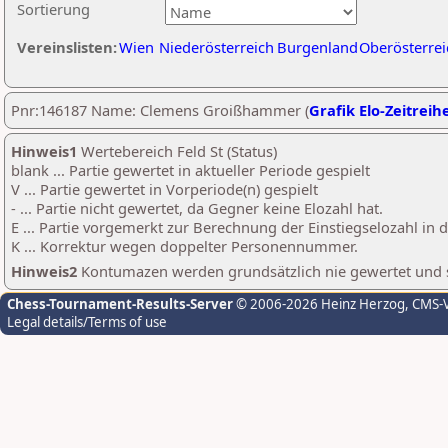
Sortierung
Vereinslisten:
Wien
Niederösterreich
Burgenland
Oberösterrei
Pnr:146187 Name: Clemens Groißhammer (
Grafik Elo-Zeitreih
Hinweis1
Wertebereich Feld St (Status)
blank ... Partie gewertet in aktueller Periode gespielt
V ... Partie gewertet in Vorperiode(n) gespielt
- ... Partie nicht gewertet, da Gegner keine Elozahl hat.
E ... Partie vorgemerkt zur Berechnung der Einstiegselozahl in
K ... Korrektur wegen doppelter Personennummer.
Hinweis2
Kontumazen werden grundsätzlich nie gewertet und sin
Chess-Tournament-Results-Server
© 2006-2026 Heinz Herzog
, CMS-
Legal details/Terms of use