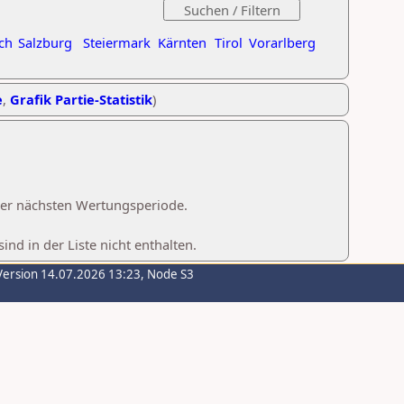
ch
Salzburg
Steiermark
Kärnten
Tirol
Vorarlberg
e
,
Grafik Partie-Statistik
)
 der nächsten Wertungsperiode.
d in der Liste nicht enthalten.
Version 14.07.2026 13:23, Node S3