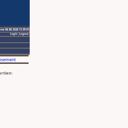
ime 06.08.2026 13:39:01
Login
Logout
artien: