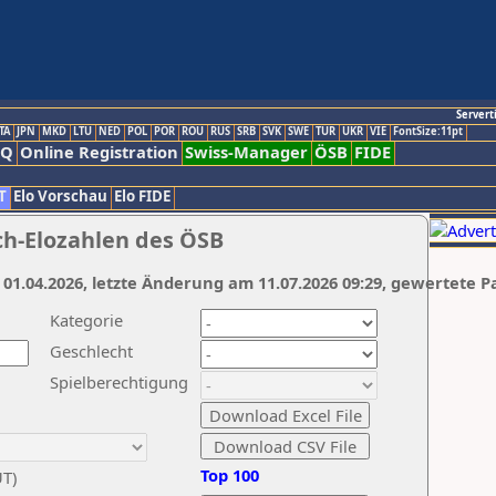
Servert
TA
JPN
MKD
LTU
NED
POL
POR
ROU
RUS
SRB
SVK
SWE
TUR
UKR
VIE
FontSize:11pt
AQ
Online Registration
Swiss-Manager
ÖSB
FIDE
T
Elo Vorschau
Elo FIDE
ch-Elozahlen des ÖSB
 01.04.2026, letzte Änderung am 11.07.2026 09:29, gewertete P
Kategorie
Geschlecht
Spielberechtigung
Top 100
UT)