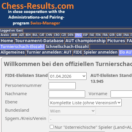
Logged on: Gast
Arabic
ARM
AZE
BIH
BUL
CAT
CHN
CRO
CZE
DEN
ENG
ESP
FAI
FIN
FRA
GER
GRE
INA
I
Home
Tournament-Database
AUT championship
Pictures
F
Turnierschach-Elozahl
Schnellschach-Elozahl
Allgemeines
Turnier anmelden: AUT
FIDE
Spieler anmelden
Elo AU
Willkommen bei den offiziellen Turnierscha
FIDE-Elolisten Stand
AUT-Elolisten Stand
13.945
Personennummer
Nachname
Vorname
Ebene
Bundesland
Spgem./Kreis/Verein
Nur "österreichische" Spieler (Land=A