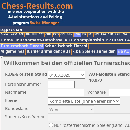
Logged on: Gast
Arabic
ARM
AZE
BIH
BUL
CAT
CHN
CRO
CZE
DEN
ENG
ESP
FAI
FIN
FRA
GER
GRE
INA
I
Home
Tournament-Database
AUT championship
Pictures
F
Turnierschach-Elozahl
Schnellschach-Elozahl
Allgemeines
Turnier anmelden: AUT
FIDE
Spieler anmelden
Elo AU
Willkommen bei den offiziellen Turnierscha
FIDE-Elolisten Stand
AUT-Elolisten Stand
10.879
Personennummer
Nachname
Vorname
Ebene
Bundesland
Spgem./Kreis/Verein
Nur "österreichische" Spieler (Land=A