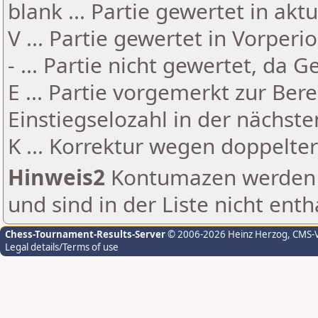
blank ... Partie gewertet in akt
V ... Partie gewertet in Vorperi
- ... Partie nicht gewertet, da 
E ... Partie vorgemerkt zur Be
Einstiegselozahl in der nächst
K ... Korrektur wegen doppelt
Hinweis2
Kontumazen werden g
und sind in der Liste nicht enth
Chess-Tournament-Results-Server
© 2006-2026 Heinz Herzog
, CMS-
Legal details/Terms of use