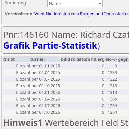
Sortierung
Vereinslisten:
Wien
Niederösterreich
Burgenland
Oberösterrei
Pnr:146160 Name: Richard Czaf
Grafik Partie-Statistik
)
tnr
St
turnier
bdld
rd
datum
f
K
erg
elo+/-
gegn
Elozahl per 01.01.2025
0
0
Elozahl per 01.04.2025
0
1289
Elozahl per 01.07.2025
0
1322
Elozahl per 01.10.2025
0
1313
Elozahl per 01.01.2026
0
1313
Elozahl per 01.04.2026
0
1305
Elozahl per 01.07.2026
0
1264
Elozahl per 01.10.2026
0
1264
Hinweis1
Wertebereich Feld St 