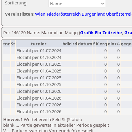
Sortierung
Vereinslisten:
Wien
Niederösterreich
Burgenland
Oberösterrei
Pnr:146120 Name: Maximilian Muigg (
Grafik Elo-Zeitreihe
,
Gra
tnr
St
turnier
bdld
rd
datum
f
K
erg
elo+/-
gegn
Elozahl per 01.07.2024
0
0
Elozahl per 01.10.2024
0
0
Elozahl per 01.01.2025
0
0
Elozahl per 01.04.2025
0
0
Elozahl per 01.07.2025
0
0
Elozahl per 01.10.2025
0
0
Elozahl per 01.01.2026
0
0
Elozahl per 01.04.2026
0
0
Elozahl per 01.07.2026
0
0
Elozahl per 01.10.2026
0
0
Hinweis1
Wertebereich Feld St (Status)
blank ... Partie gewertet in aktueller Periode gespielt
V ... Partie gewertet in Vorperiode(n) gespielt