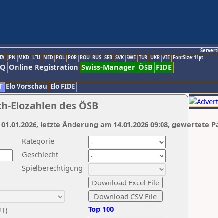
Servert
TA
JPN
MKD
LTU
NED
POL
POR
ROU
RUS
SRB
SVK
SWE
TUR
UKR
VIE
FontSize:11pt
AQ
Online Registration
Swiss-Manager
ÖSB
FIDE
T
Elo Vorschau
Elo FIDE
ch-Elozahlen des ÖSB
 01.01.2026, letzte Änderung am 14.01.2026 09:08, gewertete P
Kategorie
Geschlecht
Spielberechtigung
Top 100
UT)