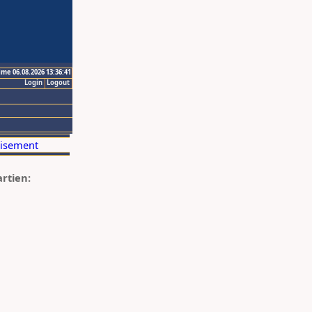
ime 06.08.2026 13:36:41
Login
Logout
artien: