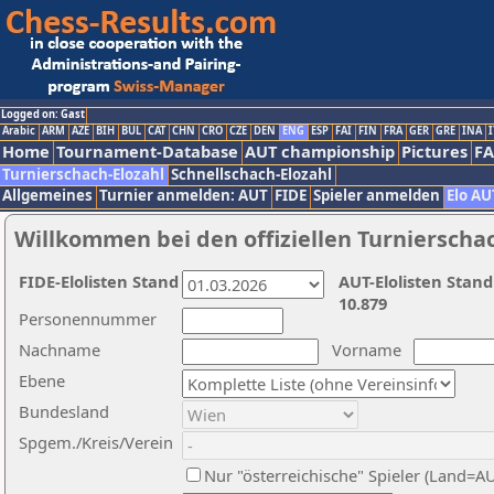
Logged on: Gast
Arabic
ARM
AZE
BIH
BUL
CAT
CHN
CRO
CZE
DEN
ENG
ESP
FAI
FIN
FRA
GER
GRE
INA
I
Home
Tournament-Database
AUT championship
Pictures
F
Turnierschach-Elozahl
Schnellschach-Elozahl
Allgemeines
Turnier anmelden: AUT
FIDE
Spieler anmelden
Elo AU
Willkommen bei den offiziellen Turnierscha
FIDE-Elolisten Stand
AUT-Elolisten Stand
10.879
Personennummer
Nachname
Vorname
Ebene
Bundesland
Spgem./Kreis/Verein
Nur "österreichische" Spieler (Land=A