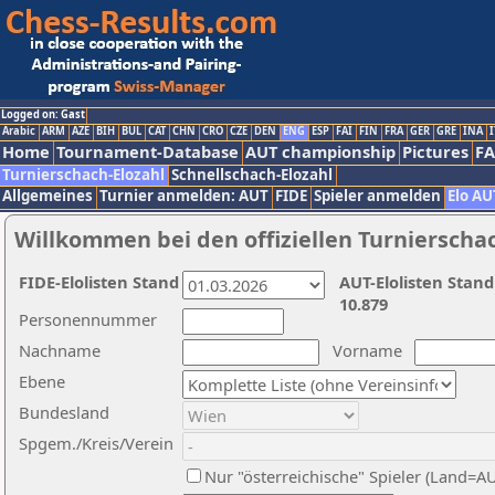
Logged on: Gast
Arabic
ARM
AZE
BIH
BUL
CAT
CHN
CRO
CZE
DEN
ENG
ESP
FAI
FIN
FRA
GER
GRE
INA
I
Home
Tournament-Database
AUT championship
Pictures
F
Turnierschach-Elozahl
Schnellschach-Elozahl
Allgemeines
Turnier anmelden: AUT
FIDE
Spieler anmelden
Elo AU
Willkommen bei den offiziellen Turnierscha
FIDE-Elolisten Stand
AUT-Elolisten Stand
10.879
Personennummer
Nachname
Vorname
Ebene
Bundesland
Spgem./Kreis/Verein
Nur "österreichische" Spieler (Land=A