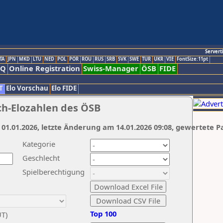
Servert
TA
JPN
MKD
LTU
NED
POL
POR
ROU
RUS
SRB
SVK
SWE
TUR
UKR
VIE
FontSize:11pt
AQ
Online Registration
Swiss-Manager
ÖSB
FIDE
T
Elo Vorschau
Elo FIDE
ch-Elozahlen des ÖSB
 01.01.2026, letzte Änderung am 14.01.2026 09:08, gewertete P
Kategorie
Geschlecht
Spielberechtigung
Top 100
UT)