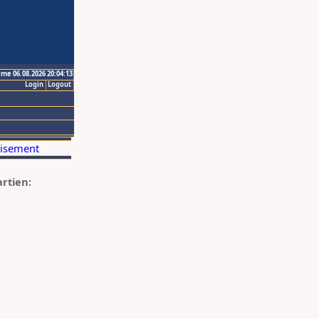
ime 06.08.2026 20:04:13
Login
Logout
artien: