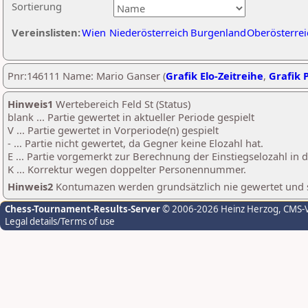
Sortierung
Vereinslisten:
Wien
Niederösterreich
Burgenland
Oberösterrei
Pnr:146111 Name: Mario Ganser (
Grafik Elo-Zeitreihe
,
Grafik P
Hinweis1
Wertebereich Feld St (Status)
blank ... Partie gewertet in aktueller Periode gespielt
V ... Partie gewertet in Vorperiode(n) gespielt
- ... Partie nicht gewertet, da Gegner keine Elozahl hat.
E ... Partie vorgemerkt zur Berechnung der Einstiegselozahl in
K ... Korrektur wegen doppelter Personennummer.
Hinweis2
Kontumazen werden grundsätzlich nie gewertet und sin
Chess-Tournament-Results-Server
© 2006-2026 Heinz Herzog
, CMS-
Legal details/Terms of use