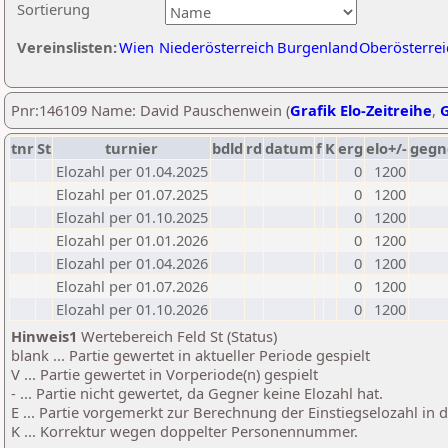
Sortierung
Vereinslisten:
Wien
Niederösterreich
Burgenland
Oberösterrei
Pnr:146109 Name: David Pauschenwein (
Grafik Elo-Zeitreihe
,
G
tnr
St
turnier
bdld
rd
datum
f
K
erg
elo+/-
gegn
Elozahl per 01.04.2025
0
1200
Elozahl per 01.07.2025
0
1200
Elozahl per 01.10.2025
0
1200
Elozahl per 01.01.2026
0
1200
Elozahl per 01.04.2026
0
1200
Elozahl per 01.07.2026
0
1200
Elozahl per 01.10.2026
0
1200
Hinweis1
Wertebereich Feld St (Status)
blank ... Partie gewertet in aktueller Periode gespielt
V ... Partie gewertet in Vorperiode(n) gespielt
- ... Partie nicht gewertet, da Gegner keine Elozahl hat.
E ... Partie vorgemerkt zur Berechnung der Einstiegselozahl in
K ... Korrektur wegen doppelter Personennummer.