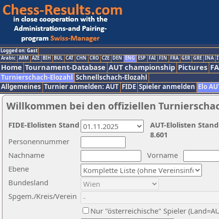
Logged on: Gast
Arabic
ARM
AZE
BIH
BUL
CAT
CHN
CRO
CZE
DEN
ENG
ESP
FAI
FIN
FRA
GER
GRE
INA
I
Home
Tournament-Database
AUT championship
Pictures
F
Turnierschach-Elozahl
Schnellschach-Elozahl
Allgemeines
Turnier anmelden: AUT
FIDE
Spieler anmelden
Elo AU
Willkommen bei den offiziellen Turnierscha
FIDE-Elolisten Stand
AUT-Elolisten Stand
8.601
Personennummer
Nachname
Vorname
Ebene
Bundesland
Spgem./Kreis/Verein
Nur "österreichische" Spieler (Land=A