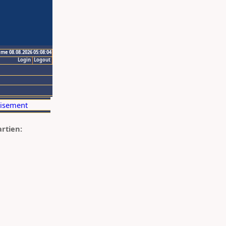
ime 08.08.2026 05:08:04
Login
Logout
artien: