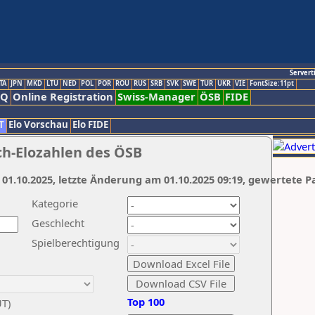
Servert
TA
JPN
MKD
LTU
NED
POL
POR
ROU
RUS
SRB
SVK
SWE
TUR
UKR
VIE
FontSize:11pt
AQ
Online Registration
Swiss-Manager
ÖSB
FIDE
T
Elo Vorschau
Elo FIDE
ch-Elozahlen des ÖSB
 01.10.2025, letzte Änderung am 01.10.2025 09:19, gewertete P
Kategorie
Geschlecht
Spielberechtigung
Top 100
UT)