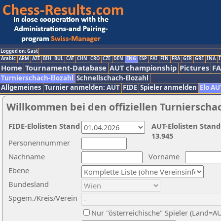
Logged on: Gast
Arabic
ARM
AZE
BIH
BUL
CAT
CHN
CRO
CZE
DEN
ENG
ESP
FAI
FIN
FRA
GER
GRE
INA
I
Home
Tournament-Database
AUT championship
Pictures
F
Turnierschach-Elozahl
Schnellschach-Elozahl
Allgemeines
Turnier anmelden: AUT
FIDE
Spieler anmelden
Elo AU
Willkommen bei den offiziellen Turnierscha
FIDE-Elolisten Stand
AUT-Elolisten Stand
13.945
Personennummer
Nachname
Vorname
Ebene
Bundesland
Spgem./Kreis/Verein
Nur "österreichische" Spieler (Land=A