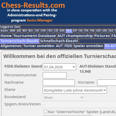
Logged on: Gast
Arabic
ARM
AZE
BIH
BUL
CAT
CHN
CRO
CZE
DEN
ENG
ESP
FAI
FIN
FRA
GER
GRE
INA
I
Home
Tournament-Database
AUT championship
Pictures
F
Turnierschach-Elozahl
Schnellschach-Elozahl
Allgemeines
Turnier anmelden: AUT
FIDE
Spieler anmelden
Elo AU
Willkommen bei den offiziellen Turnierscha
FIDE-Elolisten Stand
AUT-Elolisten Stand
13.945
Personennummer
Nachname
Vorname
Ebene
Bundesland
Spgem./Kreis/Verein
Nur "österreichische" Spieler (Land=A