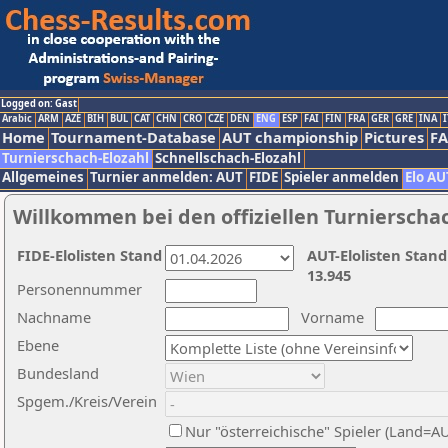
Logged on: Gast
Arabic
ARM
AZE
BIH
BUL
CAT
CHN
CRO
CZE
DEN
ENG
ESP
FAI
FIN
FRA
GER
GRE
INA
I
Home
Tournament-Database
AUT championship
Pictures
F
Turnierschach-Elozahl
Schnellschach-Elozahl
Allgemeines
Turnier anmelden: AUT
FIDE
Spieler anmelden
Elo AU
Willkommen bei den offiziellen Turnierscha
FIDE-Elolisten Stand
AUT-Elolisten Stand
13.945
Personennummer
Nachname
Vorname
Ebene
Bundesland
Spgem./Kreis/Verein
Nur "österreichische" Spieler (Land=A