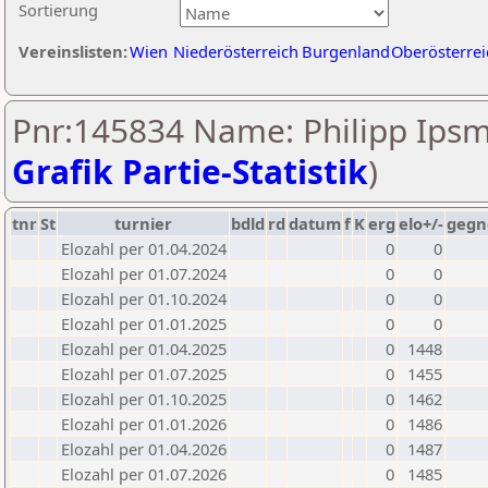
Sortierung
Vereinslisten:
Wien
Niederösterreich
Burgenland
Oberösterrei
Pnr:145834 Name: Philipp Ipsmi
Grafik Partie-Statistik
)
tnr
St
turnier
bdld
rd
datum
f
K
erg
elo+/-
gegn
Elozahl per 01.04.2024
0
0
Elozahl per 01.07.2024
0
0
Elozahl per 01.10.2024
0
0
Elozahl per 01.01.2025
0
0
Elozahl per 01.04.2025
0
1448
Elozahl per 01.07.2025
0
1455
Elozahl per 01.10.2025
0
1462
Elozahl per 01.01.2026
0
1486
Elozahl per 01.04.2026
0
1487
Elozahl per 01.07.2026
0
1485