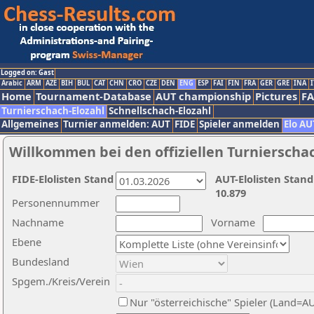
Logged on: Gast
Arabic
ARM
AZE
BIH
BUL
CAT
CHN
CRO
CZE
DEN
ENG
ESP
FAI
FIN
FRA
GER
GRE
INA
I
Home
Tournament-Database
AUT championship
Pictures
F
Turnierschach-Elozahl
Schnellschach-Elozahl
Allgemeines
Turnier anmelden: AUT
FIDE
Spieler anmelden
Elo AU
Willkommen bei den offiziellen Turnierscha
FIDE-Elolisten Stand
AUT-Elolisten Stand
10.879
Personennummer
Nachname
Vorname
Ebene
Bundesland
Spgem./Kreis/Verein
Nur "österreichische" Spieler (Land=A