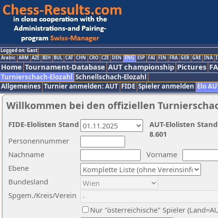
Logged on: Gast
Arabic
ARM
AZE
BIH
BUL
CAT
CHN
CRO
CZE
DEN
ENG
ESP
FAI
FIN
FRA
GER
GRE
INA
I
Home
Tournament-Database
AUT championship
Pictures
F
Turnierschach-Elozahl
Schnellschach-Elozahl
Allgemeines
Turnier anmelden: AUT
FIDE
Spieler anmelden
Elo AU
Willkommen bei den offiziellen Turnierscha
FIDE-Elolisten Stand
AUT-Elolisten Stand
8.601
Personennummer
Nachname
Vorname
Ebene
Bundesland
Spgem./Kreis/Verein
Nur "österreichische" Spieler (Land=A