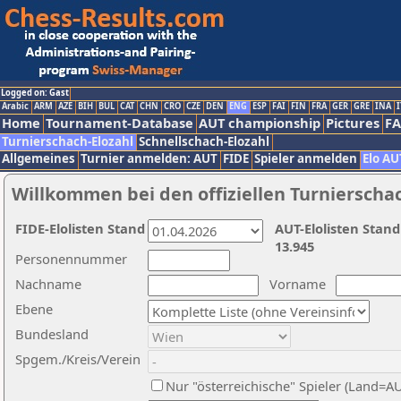
Logged on: Gast
Arabic
ARM
AZE
BIH
BUL
CAT
CHN
CRO
CZE
DEN
ENG
ESP
FAI
FIN
FRA
GER
GRE
INA
I
Home
Tournament-Database
AUT championship
Pictures
F
Turnierschach-Elozahl
Schnellschach-Elozahl
Allgemeines
Turnier anmelden: AUT
FIDE
Spieler anmelden
Elo AU
Willkommen bei den offiziellen Turnierscha
FIDE-Elolisten Stand
AUT-Elolisten Stand
13.945
Personennummer
Nachname
Vorname
Ebene
Bundesland
Spgem./Kreis/Verein
Nur "österreichische" Spieler (Land=A