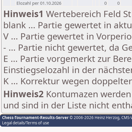
Elozahl per 01.10.2026
0
0
Hinweis1
Wertebereich Feld St 
blank ... Partie gewertet in akt
V ... Partie gewertet in Vorperi
- ... Partie nicht gewertet, da 
E ... Partie vorgemerkt zur Be
Einstiegselozahl in der nächst
K ... Korrektur wegen doppelt
Hinweis2
Kontumazen werden g
und sind in der Liste nicht enth
Chess-Tournament-Results-Server
© 2006-2026 Heinz Herzog
, CMS-
Legal details/Terms of use