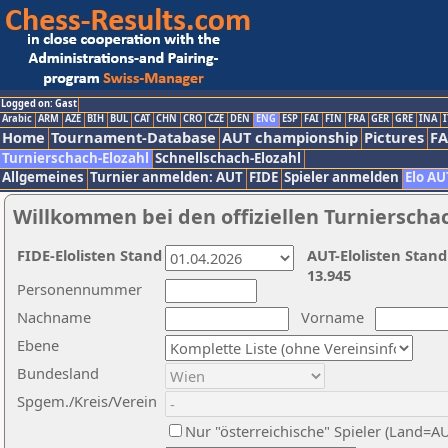
Logged on: Gast
Arabic
ARM
AZE
BIH
BUL
CAT
CHN
CRO
CZE
DEN
ENG
ESP
FAI
FIN
FRA
GER
GRE
INA
I
Home
Tournament-Database
AUT championship
Pictures
F
Turnierschach-Elozahl
Schnellschach-Elozahl
Allgemeines
Turnier anmelden: AUT
FIDE
Spieler anmelden
Elo AU
Willkommen bei den offiziellen Turnierscha
FIDE-Elolisten Stand
AUT-Elolisten Stand
13.945
Personennummer
Nachname
Vorname
Ebene
Bundesland
Spgem./Kreis/Verein
Nur "österreichische" Spieler (Land=A