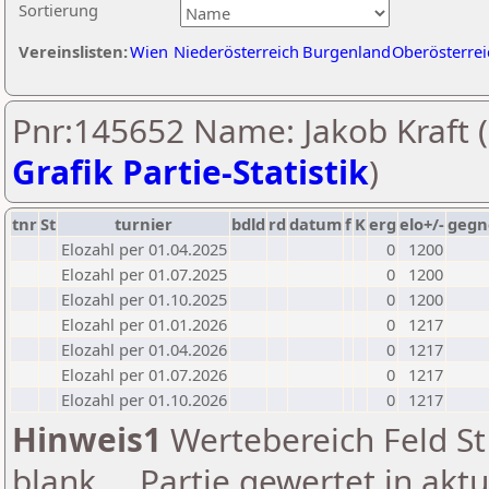
Sortierung
Vereinslisten:
Wien
Niederösterreich
Burgenland
Oberösterrei
Pnr:145652 Name: Jakob Kraft (
Grafik Partie-Statistik
)
tnr
St
turnier
bdld
rd
datum
f
K
erg
elo+/-
gegn
Elozahl per 01.04.2025
0
1200
Elozahl per 01.07.2025
0
1200
Elozahl per 01.10.2025
0
1200
Elozahl per 01.01.2026
0
1217
Elozahl per 01.04.2026
0
1217
Elozahl per 01.07.2026
0
1217
Elozahl per 01.10.2026
0
1217
Hinweis1
Wertebereich Feld St 
blank ... Partie gewertet in akt