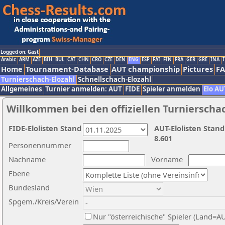
Logged on: Gast
Arabic
ARM
AZE
BIH
BUL
CAT
CHN
CRO
CZE
DEN
ENG
ESP
FAI
FIN
FRA
GER
GRE
INA
I
Home
Tournament-Database
AUT championship
Pictures
F
Turnierschach-Elozahl
Schnellschach-Elozahl
Allgemeines
Turnier anmelden: AUT
FIDE
Spieler anmelden
Elo AU
Willkommen bei den offiziellen Turnierscha
FIDE-Elolisten Stand
AUT-Elolisten Stand
8.601
Personennummer
Nachname
Vorname
Ebene
Bundesland
Spgem./Kreis/Verein
Nur "österreichische" Spieler (Land=A