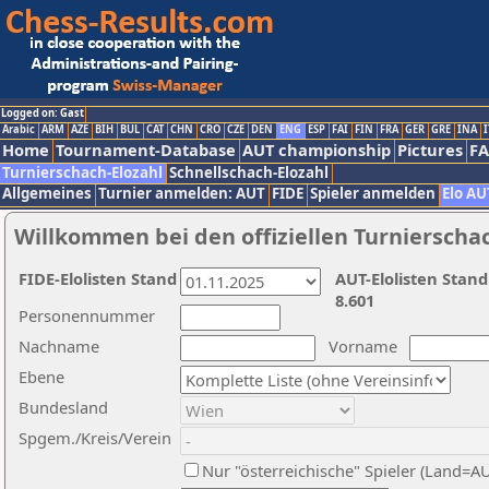
Logged on: Gast
Arabic
ARM
AZE
BIH
BUL
CAT
CHN
CRO
CZE
DEN
ENG
ESP
FAI
FIN
FRA
GER
GRE
INA
I
Home
Tournament-Database
AUT championship
Pictures
F
Turnierschach-Elozahl
Schnellschach-Elozahl
Allgemeines
Turnier anmelden: AUT
FIDE
Spieler anmelden
Elo AU
Willkommen bei den offiziellen Turnierscha
FIDE-Elolisten Stand
AUT-Elolisten Stand
8.601
Personennummer
Nachname
Vorname
Ebene
Bundesland
Spgem./Kreis/Verein
Nur "österreichische" Spieler (Land=A