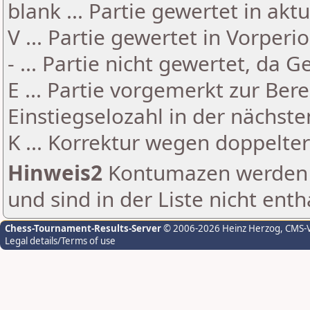
blank ... Partie gewertet in akt
V ... Partie gewertet in Vorperi
- ... Partie nicht gewertet, da 
E ... Partie vorgemerkt zur Be
Einstiegselozahl in der nächst
K ... Korrektur wegen doppelt
Hinweis2
Kontumazen werden g
und sind in der Liste nicht enth
Chess-Tournament-Results-Server
© 2006-2026 Heinz Herzog
, CMS-
Legal details/Terms of use