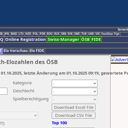
Servert
TA
JPN
MKD
LTU
NED
POL
POR
ROU
RUS
SRB
SVK
SWE
TUR
UKR
VIE
FontSize:11pt
AQ
Online Registration
Swiss-Manager
ÖSB
FIDE
T
Elo Vorschau
Elo FIDE
ch-Elozahlen des ÖSB
 01.10.2025, letzte Änderung am 01.10.2025 09:19, gewertete P
Kategorie
Geschlecht
Spielberechtigung
Top 100
UT)