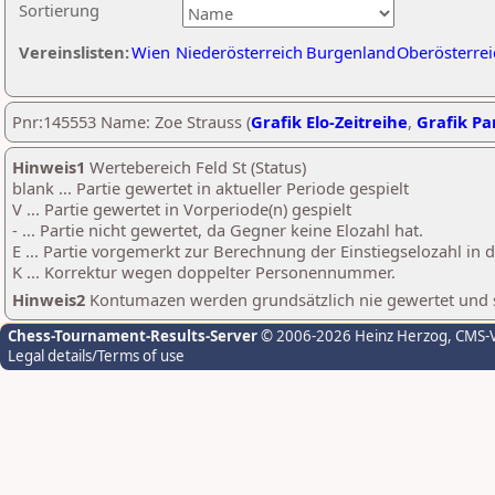
Sortierung
Vereinslisten:
Wien
Niederösterreich
Burgenland
Oberösterrei
Pnr:145553 Name: Zoe Strauss (
Grafik Elo-Zeitreihe
,
Grafik Par
Hinweis1
Wertebereich Feld St (Status)
blank ... Partie gewertet in aktueller Periode gespielt
V ... Partie gewertet in Vorperiode(n) gespielt
- ... Partie nicht gewertet, da Gegner keine Elozahl hat.
E ... Partie vorgemerkt zur Berechnung der Einstiegselozahl in
K ... Korrektur wegen doppelter Personennummer.
Hinweis2
Kontumazen werden grundsätzlich nie gewertet und sin
Chess-Tournament-Results-Server
© 2006-2026 Heinz Herzog
, CMS-
Legal details/Terms of use