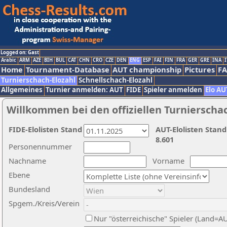
Logged on: Gast
Arabic
ARM
AZE
BIH
BUL
CAT
CHN
CRO
CZE
DEN
ENG
ESP
FAI
FIN
FRA
GER
GRE
INA
I
Home
Tournament-Database
AUT championship
Pictures
F
Turnierschach-Elozahl
Schnellschach-Elozahl
Allgemeines
Turnier anmelden: AUT
FIDE
Spieler anmelden
Elo AU
Willkommen bei den offiziellen Turnierscha
FIDE-Elolisten Stand
AUT-Elolisten Stand
8.601
Personennummer
Nachname
Vorname
Ebene
Bundesland
Spgem./Kreis/Verein
Nur "österreichische" Spieler (Land=A