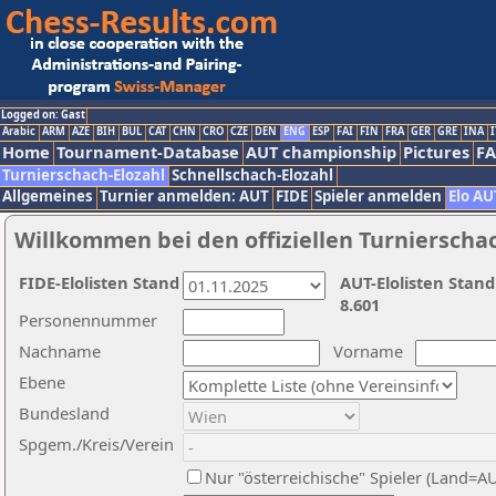
Logged on: Gast
Arabic
ARM
AZE
BIH
BUL
CAT
CHN
CRO
CZE
DEN
ENG
ESP
FAI
FIN
FRA
GER
GRE
INA
I
Home
Tournament-Database
AUT championship
Pictures
F
Turnierschach-Elozahl
Schnellschach-Elozahl
Allgemeines
Turnier anmelden: AUT
FIDE
Spieler anmelden
Elo AU
Willkommen bei den offiziellen Turnierscha
FIDE-Elolisten Stand
AUT-Elolisten Stand
8.601
Personennummer
Nachname
Vorname
Ebene
Bundesland
Spgem./Kreis/Verein
Nur "österreichische" Spieler (Land=A