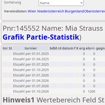
Sortierung
Vereinslisten:
Wien
Niederösterreich
Burgenland
Oberösterrei
Pnr:145552 Name: Mia Strauss 
Grafik Partie-Statistik
)
tnr
St
turnier
bdld
rd
datum
f
K
erg
elo+/-
gegn
Elozahl per 01.01.2025
0
0
Elozahl per 01.04.2025
0
0
Elozahl per 01.07.2025
0
0
Elozahl per 01.10.2025
0
0
Elozahl per 01.01.2026
0
0
Elozahl per 01.04.2026
0
0
Elozahl per 01.07.2026
0
0
Elozahl per 01.10.2026
0
1200
Hinweis1
Wertebereich Feld St 