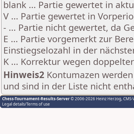
blank ... Partie gewertet in akt
V ... Partie gewertet in Vorperi
- ... Partie nicht gewertet, da 
E ... Partie vorgemerkt zur Be
Einstiegselozahl in der nächst
K ... Korrektur wegen doppelt
Hinweis2
Kontumazen werden g
und sind in der Liste nicht enth
Chess-Tournament-Results-Server
© 2006-2026 Heinz Herzog
, CMS-
Legal details/Terms of use