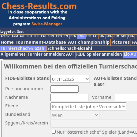
Logged on: Gast
Arabic
ARM
AZE
BIH
BUL
CAT
CHN
CRO
CZE
DEN
ENG
ESP
FAI
FIN
FRA
GER
GRE
INA
I
Home
Tournament-Database
AUT championship
Pictures
F
Turnierschach-Elozahl
Schnellschach-Elozahl
Allgemeines
Turnier anmelden: AUT
FIDE
Spieler anmelden
Elo AU
Willkommen bei den offiziellen Turnierscha
FIDE-Elolisten Stand
AUT-Elolisten Stand
8.601
Personennummer
Nachname
Vorname
Ebene
Bundesland
Spgem./Kreis/Verein
Nur "österreichische" Spieler (Land=A