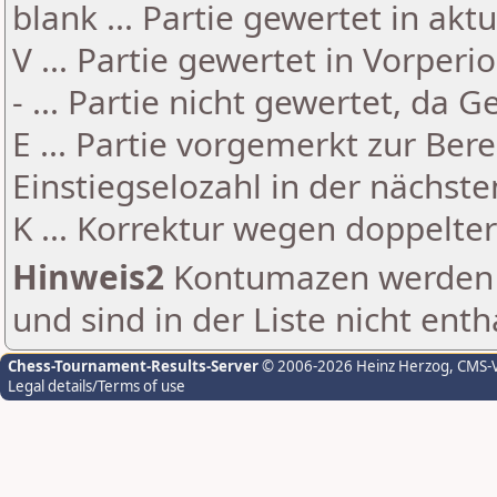
blank ... Partie gewertet in akt
V ... Partie gewertet in Vorperi
- ... Partie nicht gewertet, da 
E ... Partie vorgemerkt zur Be
Einstiegselozahl in der nächst
K ... Korrektur wegen doppelt
Hinweis2
Kontumazen werden g
und sind in der Liste nicht enth
Chess-Tournament-Results-Server
© 2006-2026 Heinz Herzog
, CMS-
Legal details/Terms of use