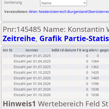
Sortierung
Vereinslisten:
Wien
Niederösterreich
Burgenland
Oberösterrei
Pnr:145485 Name: Konstantin W
Zeitreihe
,
Grafik Partie-Statis
tnr
St
turnier
bdld
rd
datum
f
K
erg
elo+/-
gegn
Elozahl per 01.01.2025
0
0
Elozahl per 01.04.2025
0
1364
Elozahl per 01.07.2025
0
1362
Elozahl per 01.10.2025
0
1420
Elozahl per 01.01.2026
0
1469
Elozahl per 01.04.2026
0
1596
Elozahl per 01.07.2026
0
1638
Elozahl per 01.10.2026
0
1638
Hinweis1
Wertebereich Feld St 