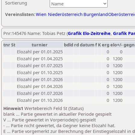
Sortierung
Vereinslisten:
Wien
Niederösterreich
Burgenland
Oberösterrei
Pnr:145476 Name: Tobias Petz (
Grafik Elo-Zeitreihe
,
Grafik Par
tnr
St
turnier
bdld
rd
datum
f
K
erg
elo+/-
gegn
Elozahl per 01.01.2025
0
0
Elozahl per 01.04.2025
0
1200
Elozahl per 01.07.2025
0
1200
Elozahl per 01.10.2025
0
1200
Elozahl per 01.01.2026
0
1200
Elozahl per 01.04.2026
0
1200
Elozahl per 01.07.2026
0
1200
Elozahl per 01.10.2026
0
1200
Hinweis1
Wertebereich Feld St (Status)
blank ... Partie gewertet in aktueller Periode gespielt
V ... Partie gewertet in Vorperiode(n) gespielt
- ... Partie nicht gewertet, da Gegner keine Elozahl hat.
E ... Partie vorgemerkt zur Berechnung der Einstiegselozahl in