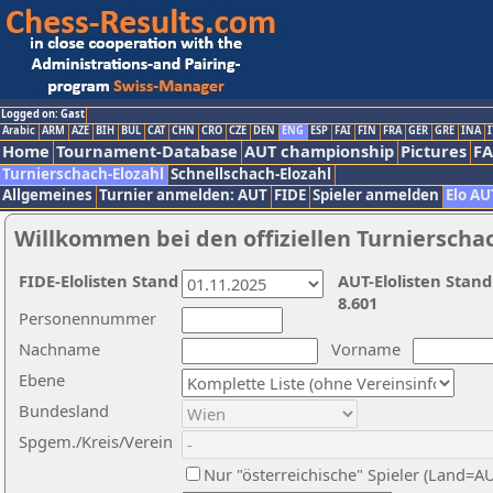
Logged on: Gast
Arabic
ARM
AZE
BIH
BUL
CAT
CHN
CRO
CZE
DEN
ENG
ESP
FAI
FIN
FRA
GER
GRE
INA
I
Home
Tournament-Database
AUT championship
Pictures
F
Turnierschach-Elozahl
Schnellschach-Elozahl
Allgemeines
Turnier anmelden: AUT
FIDE
Spieler anmelden
Elo AU
Willkommen bei den offiziellen Turnierscha
FIDE-Elolisten Stand
AUT-Elolisten Stand
8.601
Personennummer
Nachname
Vorname
Ebene
Bundesland
Spgem./Kreis/Verein
Nur "österreichische" Spieler (Land=A