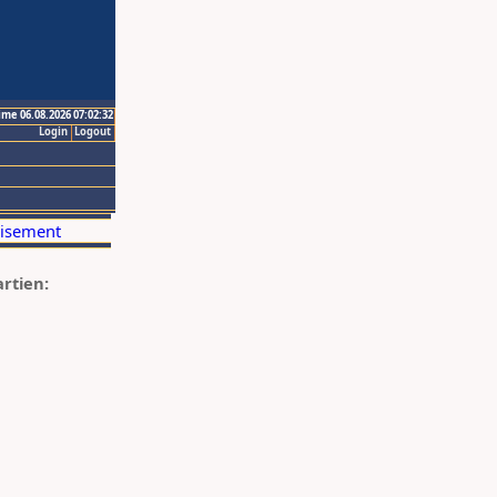
ime 06.08.2026 07:02:32
Login
Logout
artien: