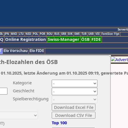
Servert
TA
JPN
MKD
LTU
NED
POL
POR
ROU
RUS
SRB
SVK
SWE
TUR
UKR
VIE
FontSize:11pt
AQ
Online Registration
Swiss-Manager
ÖSB
FIDE
T
Elo Vorschau
Elo FIDE
ch-Elozahlen des ÖSB
 01.10.2025, letzte Änderung am 01.10.2025 09:19, gewertete P
Kategorie
Geschlecht
Spielberechtigung
Top 100
UT)