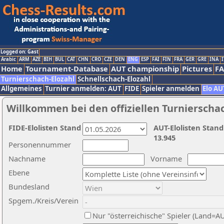
Logged on: Gast
Arabic
ARM
AZE
BIH
BUL
CAT
CHN
CRO
CZE
DEN
ENG
ESP
FAI
FIN
FRA
GER
GRE
INA
I
Home
Tournament-Database
AUT championship
Pictures
F
Turnierschach-Elozahl
Schnellschach-Elozahl
Allgemeines
Turnier anmelden: AUT
FIDE
Spieler anmelden
Elo AU
Willkommen bei den offiziellen Turnierscha
FIDE-Elolisten Stand
AUT-Elolisten Stand
13.945
Personennummer
Nachname
Vorname
Ebene
Bundesland
Spgem./Kreis/Verein
Nur "österreichische" Spieler (Land=A