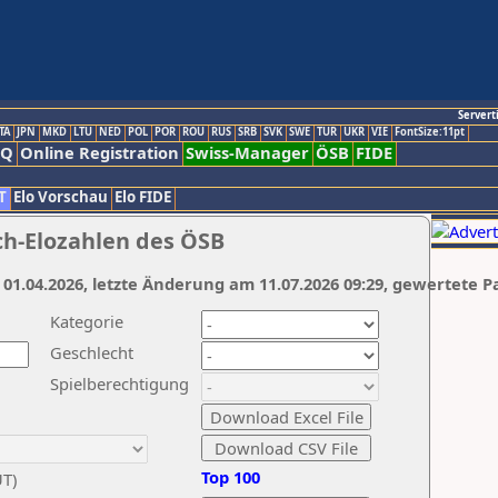
Servert
TA
JPN
MKD
LTU
NED
POL
POR
ROU
RUS
SRB
SVK
SWE
TUR
UKR
VIE
FontSize:11pt
AQ
Online Registration
Swiss-Manager
ÖSB
FIDE
T
Elo Vorschau
Elo FIDE
ch-Elozahlen des ÖSB
 01.04.2026, letzte Änderung am 11.07.2026 09:29, gewertete P
Kategorie
Geschlecht
Spielberechtigung
Top 100
UT)