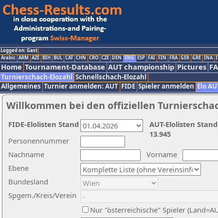
Logged on: Gast
Arabic
ARM
AZE
BIH
BUL
CAT
CHN
CRO
CZE
DEN
ENG
ESP
FAI
FIN
FRA
GER
GRE
INA
I
Home
Tournament-Database
AUT championship
Pictures
F
Turnierschach-Elozahl
Schnellschach-Elozahl
Allgemeines
Turnier anmelden: AUT
FIDE
Spieler anmelden
Elo AU
Willkommen bei den offiziellen Turnierscha
FIDE-Elolisten Stand
AUT-Elolisten Stand
13.945
Personennummer
Nachname
Vorname
Ebene
Bundesland
Spgem./Kreis/Verein
Nur "österreichische" Spieler (Land=A