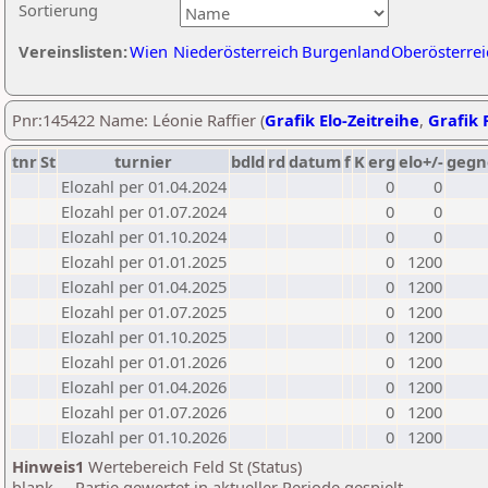
Sortierung
Vereinslisten:
Wien
Niederösterreich
Burgenland
Oberösterrei
Pnr:145422 Name: Léonie Raffier (
Grafik Elo-Zeitreihe
,
Grafik P
tnr
St
turnier
bdld
rd
datum
f
K
erg
elo+/-
gegn
Elozahl per 01.04.2024
0
0
Elozahl per 01.07.2024
0
0
Elozahl per 01.10.2024
0
0
Elozahl per 01.01.2025
0
1200
Elozahl per 01.04.2025
0
1200
Elozahl per 01.07.2025
0
1200
Elozahl per 01.10.2025
0
1200
Elozahl per 01.01.2026
0
1200
Elozahl per 01.04.2026
0
1200
Elozahl per 01.07.2026
0
1200
Elozahl per 01.10.2026
0
1200
Hinweis1
Wertebereich Feld St (Status)
blank ... Partie gewertet in aktueller Periode gespielt