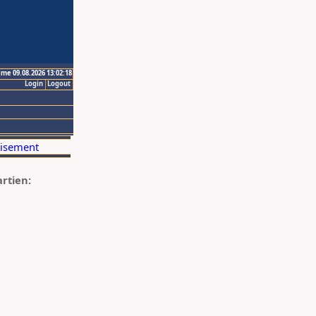
ime 09.08.2026 13:02:18
Login
Logout
artien: