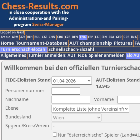
Logged on: Gast
Arabic
ARM
AZE
BIH
BUL
CAT
CHN
CRO
CZE
DEN
ENG
ESP
FAI
FIN
FRA
GER
GRE
INA
I
Home
Tournament-Database
AUT championship
Pictures
F
Turnierschach-Elozahl
Schnellschach-Elozahl
Allgemeines
Turnier anmelden: AUT
FIDE
Spieler anmelden
Elo AU
Willkommen bei den offiziellen Turnierscha
FIDE-Elolisten Stand
AUT-Elolisten Stand
13.945
Personennummer
Nachname
Vorname
Ebene
Bundesland
Spgem./Kreis/Verein
Nur "österreichische" Spieler (Land=A