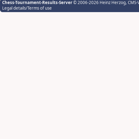
Chess-Tournament-Results-Server
© 2006-2026 Heinz Herzog
, CMS-
Legal details/Terms of use