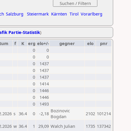
ch
Salzburg
Steiermark
Kärnten
Tirol
Vorarlberg
fik Partie-Statistik
)
tum
f
K
erg
elo+/-
gegner
elo
pnr
0
0
0
0
0
1437
0
1437
0
1437
0
1414
0
1446
0
1446
0
1493
Bozinovic
2.2026
s
36.4
0
-2,18
2102
101214
Bogdan
2.2026
w
36.4
1
29,09
Walch Julian
1735
137342