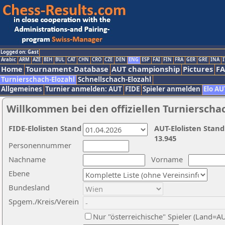
Logged on: Gast
Arabic
ARM
AZE
BIH
BUL
CAT
CHN
CRO
CZE
DEN
ENG
ESP
FAI
FIN
FRA
GER
GRE
INA
I
Home
Tournament-Database
AUT championship
Pictures
F
Turnierschach-Elozahl
Schnellschach-Elozahl
Allgemeines
Turnier anmelden: AUT
FIDE
Spieler anmelden
Elo AU
Willkommen bei den offiziellen Turnierscha
FIDE-Elolisten Stand
AUT-Elolisten Stand
13.945
Personennummer
Nachname
Vorname
Ebene
Bundesland
Spgem./Kreis/Verein
Nur "österreichische" Spieler (Land=A