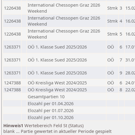
International Chessopen Graz 2026
1226438
Stmk
3
15.0
Weekend
International Chessopen Graz 2026
1226438
Stmk
4
16.0
Weekend
International Chessopen Graz 2026
1226438
Stmk
5
16.0
Weekend
1263371
OÖ 1. Klasse Sued 2025/2026
OÖ
6
17.0
1263371
OÖ 1. Klasse Sued 2025/2026
OÖ
7
31.0
1263371
OÖ 1. Klasse Sued 2025/2026
OÖ
9
28.0
1247388
OÖ Kreisliga West 2024/2025
OÖ
6
24.0
1247388
OÖ Kreisliga West 2024/2025
OÖ
8
22.0
Gesamtpartien 10
Elozahl per 01.04.2026
Elozahl per 01.07.2026
Elozahl per 01.10.2026
Hinweis1
Wertebereich Feld St (Status)
blank ... Partie gewertet in aktueller Periode gespielt