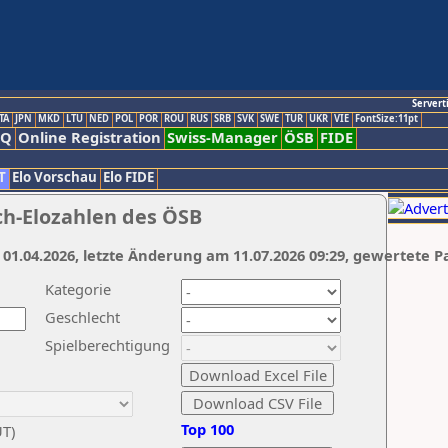
Servert
TA
JPN
MKD
LTU
NED
POL
POR
ROU
RUS
SRB
SVK
SWE
TUR
UKR
VIE
FontSize:11pt
AQ
Online Registration
Swiss-Manager
ÖSB
FIDE
T
Elo Vorschau
Elo FIDE
ch-Elozahlen des ÖSB
 01.04.2026, letzte Änderung am 11.07.2026 09:29, gewertete P
Kategorie
Geschlecht
Spielberechtigung
Top 100
UT)