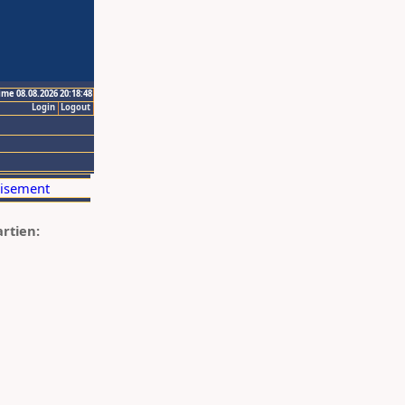
ime 08.08.2026 20:18:48
Login
Logout
artien: