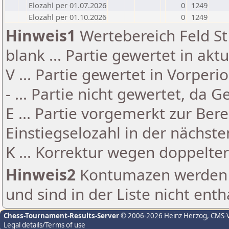
Elozahl per 01.07.2026
0
1249
Elozahl per 01.10.2026
0
1249
Hinweis1
Wertebereich Feld St 
blank ... Partie gewertet in akt
V ... Partie gewertet in Vorperi
- ... Partie nicht gewertet, da 
E ... Partie vorgemerkt zur Be
Einstiegselozahl in der nächst
K ... Korrektur wegen doppelt
Hinweis2
Kontumazen werden g
und sind in der Liste nicht enth
Chess-Tournament-Results-Server
© 2006-2026 Heinz Herzog
, CMS-
Legal details/Terms of use