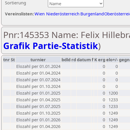
Sortierung
Vereinslisten:
Wien
Niederösterreich
Burgenland
Oberösterrei
Pnr:145353 Name: Felix Hillebr
Grafik Partie-Statistik
)
tnr
St
turnier
bdld
rd
datum
f
K
erg
elo+/-
gegn
Elozahl per 01.01.2024
0
0
Elozahl per 01.04.2024
0
0
Elozahl per 01.07.2024
0
0
Elozahl per 01.10.2024
0
0
Elozahl per 01.01.2025
0
1200
Elozahl per 01.04.2025
0
1233
Elozahl per 01.07.2025
0
1233
Elozahl per 01.10.2025
0
1249
Elozahl per 01.01.2026
0
1249
Elozahl per 01.04.2026
0
1249