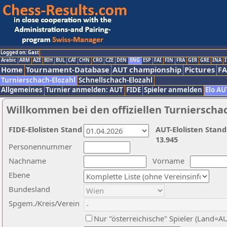
Logged on: Gast
Arabic
ARM
AZE
BIH
BUL
CAT
CHN
CRO
CZE
DEN
ENG
ESP
FAI
FIN
FRA
GER
GRE
INA
I
Home
Tournament-Database
AUT championship
Pictures
F
Turnierschach-Elozahl
Schnellschach-Elozahl
Allgemeines
Turnier anmelden: AUT
FIDE
Spieler anmelden
Elo AU
Willkommen bei den offiziellen Turnierscha
FIDE-Elolisten Stand
AUT-Elolisten Stand
13.945
Personennummer
Nachname
Vorname
Ebene
Bundesland
Spgem./Kreis/Verein
Nur "österreichische" Spieler (Land=A