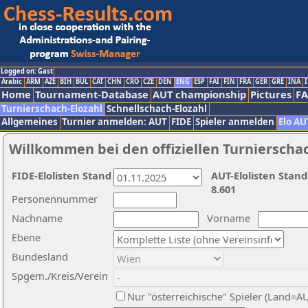
Logged on: Gast
Arabic
ARM
AZE
BIH
BUL
CAT
CHN
CRO
CZE
DEN
ENG
ESP
FAI
FIN
FRA
GER
GRE
INA
I
Home
Tournament-Database
AUT championship
Pictures
F
Turnierschach-Elozahl
Schnellschach-Elozahl
Allgemeines
Turnier anmelden: AUT
FIDE
Spieler anmelden
Elo AU
Willkommen bei den offiziellen Turnierscha
FIDE-Elolisten Stand
AUT-Elolisten Stand
8.601
Personennummer
Nachname
Vorname
Ebene
Bundesland
Spgem./Kreis/Verein
Nur "österreichische" Spieler (Land=A