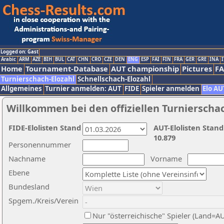
Logged on: Gast
Arabic
ARM
AZE
BIH
BUL
CAT
CHN
CRO
CZE
DEN
ENG
ESP
FAI
FIN
FRA
GER
GRE
INA
I
Home
Tournament-Database
AUT championship
Pictures
F
Turnierschach-Elozahl
Schnellschach-Elozahl
Allgemeines
Turnier anmelden: AUT
FIDE
Spieler anmelden
Elo AU
Willkommen bei den offiziellen Turnierscha
FIDE-Elolisten Stand
AUT-Elolisten Stand
10.879
Personennummer
Nachname
Vorname
Ebene
Bundesland
Spgem./Kreis/Verein
Nur "österreichische" Spieler (Land=A