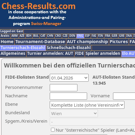
Logged on: Gast
Arabic
ARM
AZE
BIH
BUL
CAT
CHN
CRO
CZE
DEN
ENG
ESP
FAI
FIN
FRA
GER
GRE
INA
I
Home
Tournament-Database
AUT championship
Pictures
F
Turnierschach-Elozahl
Schnellschach-Elozahl
Allgemeines
Turnier anmelden: AUT
FIDE
Spieler anmelden
Elo AU
Willkommen bei den offiziellen Turnierscha
FIDE-Elolisten Stand
AUT-Elolisten Stand
13.945
Personennummer
Nachname
Vorname
Ebene
Bundesland
Spgem./Kreis/Verein
Nur "österreichische" Spieler (Land=A