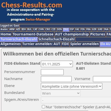
Logged on: Gast
Arabic
ARM
AZE
BIH
BUL
CAT
CHN
CRO
CZE
DEN
ENG
ESP
FAI
FIN
FRA
GER
GRE
INA
I
Home
Tournament-Database
AUT championship
Pictures
F
Turnierschach-Elozahl
Schnellschach-Elozahl
Allgemeines
Turnier anmelden: AUT
FIDE
Spieler anmelden
Elo AU
Willkommen bei den offiziellen Turnierscha
FIDE-Elolisten Stand
AUT-Elolisten Stand
8.601
Personennummer
Nachname
Vorname
Ebene
Bundesland
Spgem./Kreis/Verein
Nur "österreichische" Spieler (Land=A