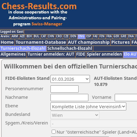
Logged on: Gast
Arabic
ARM
AZE
BIH
BUL
CAT
CHN
CRO
CZE
DEN
ENG
ESP
FAI
FIN
FRA
GER
GRE
INA
I
Home
Tournament-Database
AUT championship
Pictures
F
Turnierschach-Elozahl
Schnellschach-Elozahl
Allgemeines
Turnier anmelden: AUT
FIDE
Spieler anmelden
Elo AU
Willkommen bei den offiziellen Turnierscha
FIDE-Elolisten Stand
AUT-Elolisten Stand
10.879
Personennummer
Nachname
Vorname
Ebene
Bundesland
Spgem./Kreis/Verein
Nur "österreichische" Spieler (Land=A