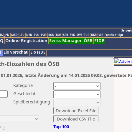
Servert
TA
JPN
MKD
LTU
NED
POL
POR
ROU
RUS
SRB
SVK
SWE
TUR
UKR
VIE
FontSize:11pt
AQ
Online Registration
Swiss-Manager
ÖSB
FIDE
T
Elo Vorschau
Elo FIDE
ch-Elozahlen des ÖSB
 01.01.2026, letzte Änderung am 14.01.2026 09:08, gewertete P
Kategorie
Geschlecht
Spielberechtigung
Top 100
UT)