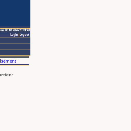
ime 06.08.2026 20:24:48
Login
Logout
artien: