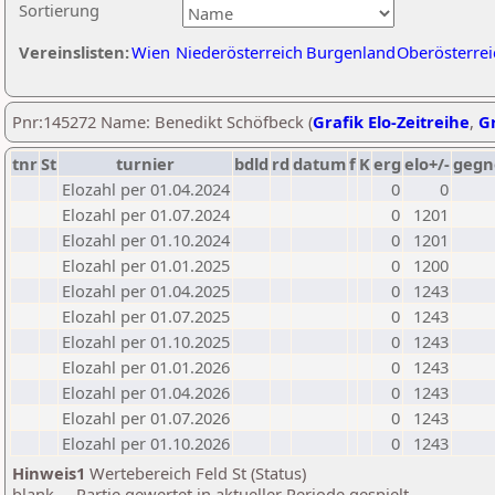
Sortierung
Vereinslisten:
Wien
Niederösterreich
Burgenland
Oberösterrei
Pnr:145272 Name: Benedikt Schöfbeck (
Grafik Elo-Zeitreihe
,
Gr
tnr
St
turnier
bdld
rd
datum
f
K
erg
elo+/-
gegn
Elozahl per 01.04.2024
0
0
Elozahl per 01.07.2024
0
1201
Elozahl per 01.10.2024
0
1201
Elozahl per 01.01.2025
0
1200
Elozahl per 01.04.2025
0
1243
Elozahl per 01.07.2025
0
1243
Elozahl per 01.10.2025
0
1243
Elozahl per 01.01.2026
0
1243
Elozahl per 01.04.2026
0
1243
Elozahl per 01.07.2026
0
1243
Elozahl per 01.10.2026
0
1243
Hinweis1
Wertebereich Feld St (Status)
blank ... Partie gewertet in aktueller Periode gespielt