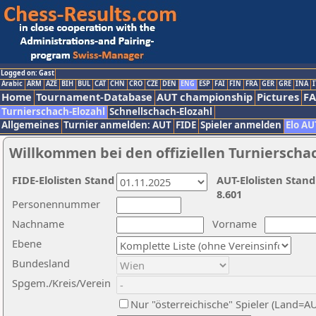
Logged on: Gast
Arabic
ARM
AZE
BIH
BUL
CAT
CHN
CRO
CZE
DEN
ENG
ESP
FAI
FIN
FRA
GER
GRE
INA
I
Home
Tournament-Database
AUT championship
Pictures
F
Turnierschach-Elozahl
Schnellschach-Elozahl
Allgemeines
Turnier anmelden: AUT
FIDE
Spieler anmelden
Elo AU
Willkommen bei den offiziellen Turnierscha
FIDE-Elolisten Stand
AUT-Elolisten Stand
8.601
Personennummer
Nachname
Vorname
Ebene
Bundesland
Spgem./Kreis/Verein
Nur "österreichische" Spieler (Land=A