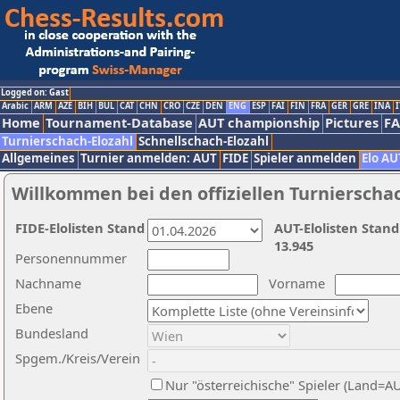
Logged on: Gast
Arabic
ARM
AZE
BIH
BUL
CAT
CHN
CRO
CZE
DEN
ENG
ESP
FAI
FIN
FRA
GER
GRE
INA
I
Home
Tournament-Database
AUT championship
Pictures
F
Turnierschach-Elozahl
Schnellschach-Elozahl
Allgemeines
Turnier anmelden: AUT
FIDE
Spieler anmelden
Elo AU
Willkommen bei den offiziellen Turnierscha
FIDE-Elolisten Stand
AUT-Elolisten Stand
13.945
Personennummer
Nachname
Vorname
Ebene
Bundesland
Spgem./Kreis/Verein
Nur "österreichische" Spieler (Land=A