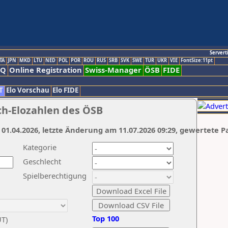
Servert
TA
JPN
MKD
LTU
NED
POL
POR
ROU
RUS
SRB
SVK
SWE
TUR
UKR
VIE
FontSize:11pt
AQ
Online Registration
Swiss-Manager
ÖSB
FIDE
T
Elo Vorschau
Elo FIDE
ch-Elozahlen des ÖSB
 01.04.2026, letzte Änderung am 11.07.2026 09:29, gewertete P
Kategorie
Geschlecht
Spielberechtigung
Top 100
UT)