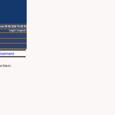
ime 09.08.2026 14:28:33
Login
Logout
artien: