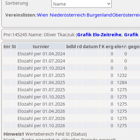
Sortierung
Vereinslisten:
Wien
Niederösterreich
Burgenland
Oberösterrei
Pnr:145245 Name: Oliver Tkaczuk (
Grafik Elo-Zeitreihe
,
Grafik 
tnr
St
turnier
bdld
rd
datum
f
K
erg
elo+/-
gegn
Elozahl per 01.04.2024
0
0
Elozahl per 01.07.2024
0
0
Elozahl per 01.10.2024
0
0
Elozahl per 01.01.2025
0
1232
Elozahl per 01.04.2025
0
1284
Elozahl per 01.07.2025
0
1275
Elozahl per 01.10.2025
0
1275
Elozahl per 01.01.2026
0
1275
Elozahl per 01.04.2026
0
1275
Elozahl per 01.07.2026
0
1275
Elozahl per 01.10.2026
0
1275
Hinweis1
Wertebereich Feld St (Status)
blank ... Partie gewertet in aktueller Periode gespielt