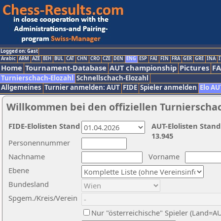
Logged on: Gast
Arabic
ARM
AZE
BIH
BUL
CAT
CHN
CRO
CZE
DEN
ENG
ESP
FAI
FIN
FRA
GER
GRE
INA
I
Home
Tournament-Database
AUT championship
Pictures
F
Turnierschach-Elozahl
Schnellschach-Elozahl
Allgemeines
Turnier anmelden: AUT
FIDE
Spieler anmelden
Elo AU
Willkommen bei den offiziellen Turnierscha
FIDE-Elolisten Stand
AUT-Elolisten Stand
13.945
Personennummer
Nachname
Vorname
Ebene
Bundesland
Spgem./Kreis/Verein
Nur "österreichische" Spieler (Land=A