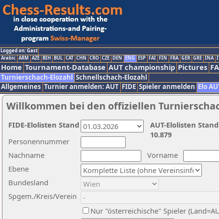
Logged on: Gast
Arabic
ARM
AZE
BIH
BUL
CAT
CHN
CRO
CZE
DEN
ENG
ESP
FAI
FIN
FRA
GER
GRE
INA
I
Home
Tournament-Database
AUT championship
Pictures
F
Turnierschach-Elozahl
Schnellschach-Elozahl
Allgemeines
Turnier anmelden: AUT
FIDE
Spieler anmelden
Elo AU
Willkommen bei den offiziellen Turnierscha
FIDE-Elolisten Stand
AUT-Elolisten Stand
10.879
Personennummer
Nachname
Vorname
Ebene
Bundesland
Spgem./Kreis/Verein
Nur "österreichische" Spieler (Land=A