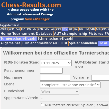
Logged on: Gast
Arabic
ARM
AZE
BIH
BUL
CAT
CHN
CRO
CZE
DEN
ENG
ESP
FAI
FIN
FRA
GER
GRE
INA
I
Home
Tournament-Database
AUT championship
Pictures
F
Turnierschach-Elozahl
Schnellschach-Elozahl
Allgemeines
Turnier anmelden: AUT
FIDE
Spieler anmelden
Elo AU
Willkommen bei den offiziellen Turnierscha
FIDE-Elolisten Stand
AUT-Elolisten Stand
8.601
Personennummer
Nachname
Vorname
Ebene
Bundesland
Spgem./Kreis/Verein
Nur "österreichische" Spieler (Land=A