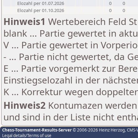
Elozahl per 01.07.2026
0
0
Elozahl per 01.10.2026
0
0
Hinweis1
Wertebereich Feld St 
blank ... Partie gewertet in akt
V ... Partie gewertet in Vorperi
- ... Partie nicht gewertet, da 
E ... Partie vorgemerkt zur Be
Einstiegselozahl in der nächst
K ... Korrektur wegen doppelt
Hinweis2
Kontumazen werden g
und sind in der Liste nicht enth
Chess-Tournament-Results-Server
© 2006-2026 Heinz Herzog
, CMS-
Legal details/Terms of use