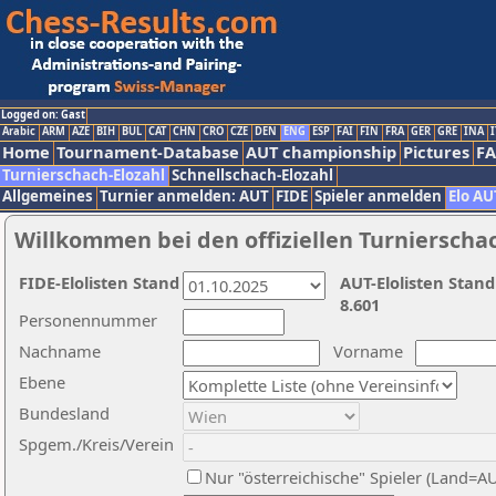
Logged on: Gast
Arabic
ARM
AZE
BIH
BUL
CAT
CHN
CRO
CZE
DEN
ENG
ESP
FAI
FIN
FRA
GER
GRE
INA
I
Home
Tournament-Database
AUT championship
Pictures
F
Turnierschach-Elozahl
Schnellschach-Elozahl
Allgemeines
Turnier anmelden: AUT
FIDE
Spieler anmelden
Elo AU
Willkommen bei den offiziellen Turnierscha
FIDE-Elolisten Stand
AUT-Elolisten Stand
8.601
Personennummer
Nachname
Vorname
Ebene
Bundesland
Spgem./Kreis/Verein
Nur "österreichische" Spieler (Land=A