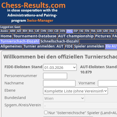
Logged on: Gast
Arabic
ARM
AZE
BIH
BUL
CAT
CHN
CRO
CZE
DEN
ENG
ESP
FAI
FIN
FRA
GER
GRE
INA
I
Home
Tournament-Database
AUT championship
Pictures
F
Turnierschach-Elozahl
Schnellschach-Elozahl
Allgemeines
Turnier anmelden: AUT
FIDE
Spieler anmelden
Elo AU
Willkommen bei den offiziellen Turnierscha
FIDE-Elolisten Stand
AUT-Elolisten Stand
10.879
Personennummer
Nachname
Vorname
Ebene
Bundesland
Spgem./Kreis/Verein
Nur "österreichische" Spieler (Land=A