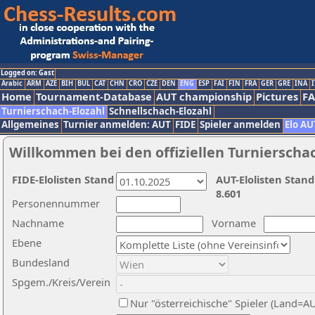
Logged on: Gast
Arabic
ARM
AZE
BIH
BUL
CAT
CHN
CRO
CZE
DEN
ENG
ESP
FAI
FIN
FRA
GER
GRE
INA
I
Home
Tournament-Database
AUT championship
Pictures
F
Turnierschach-Elozahl
Schnellschach-Elozahl
Allgemeines
Turnier anmelden: AUT
FIDE
Spieler anmelden
Elo AU
Willkommen bei den offiziellen Turnierscha
FIDE-Elolisten Stand
AUT-Elolisten Stand
8.601
Personennummer
Nachname
Vorname
Ebene
Bundesland
Spgem./Kreis/Verein
Nur "österreichische" Spieler (Land=A