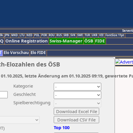
Servert
TA
JPN
MKD
LTU
NED
POL
POR
ROU
RUS
SRB
SVK
SWE
TUR
UKR
VIE
FontSize:11pt
AQ
Online Registration
Swiss-Manager
ÖSB
FIDE
T
Elo Vorschau
Elo FIDE
ch-Elozahlen des ÖSB
 01.10.2025, letzte Änderung am 01.10.2025 09:19, gewertete P
Kategorie
Geschlecht
Spielberechtigung
Top 100
UT)