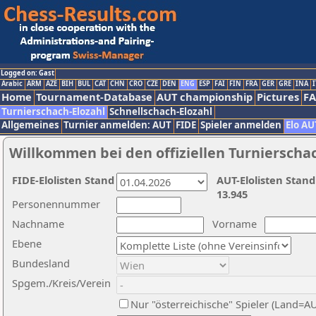
Logged on: Gast
Arabic
ARM
AZE
BIH
BUL
CAT
CHN
CRO
CZE
DEN
ENG
ESP
FAI
FIN
FRA
GER
GRE
INA
I
Home
Tournament-Database
AUT championship
Pictures
F
Turnierschach-Elozahl
Schnellschach-Elozahl
Allgemeines
Turnier anmelden: AUT
FIDE
Spieler anmelden
Elo AU
Willkommen bei den offiziellen Turnierscha
FIDE-Elolisten Stand
AUT-Elolisten Stand
13.945
Personennummer
Nachname
Vorname
Ebene
Bundesland
Spgem./Kreis/Verein
Nur "österreichische" Spieler (Land=A