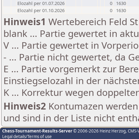
Elozahl per 01.07.2026
0
1630
Elozahl per 01.10.2026
0
1630
Hinweis1
Wertebereich Feld St 
blank ... Partie gewertet in akt
V ... Partie gewertet in Vorperi
- ... Partie nicht gewertet, da 
E ... Partie vorgemerkt zur Be
Einstiegselozahl in der nächst
K ... Korrektur wegen doppelt
Hinweis2
Kontumazen werden g
und sind in der Liste nicht enth
Chess-Tournament-Results-Server
© 2006-2026 Heinz Herzog
, CMS-
Legal details/Terms of use