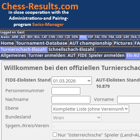
Logged on: Gast
Arabic
ARM
AZE
BIH
BUL
CAT
CHN
CRO
CZE
DEN
ENG
ESP
FAI
FIN
FRA
GER
GRE
INA
I
Home
Tournament-Database
AUT championship
Pictures
F
Turnierschach-Elozahl
Schnellschach-Elozahl
Allgemeines
Turnier anmelden: AUT
FIDE
Spieler anmelden
Elo AU
Willkommen bei den offiziellen Turnierscha
FIDE-Elolisten Stand
AUT-Elolisten Stand
10.879
Personennummer
Nachname
Vorname
Ebene
Bundesland
Spgem./Kreis/Verein
Nur "österreichische" Spieler (Land=A