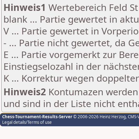
Hinweis1
Wertebereich Feld St 
blank ... Partie gewertet in akt
V ... Partie gewertet in Vorperi
- ... Partie nicht gewertet, da 
E ... Partie vorgemerkt zur Be
Einstiegselozahl in der nächst
K ... Korrektur wegen doppelt
Hinweis2
Kontumazen werden g
und sind in der Liste nicht enth
Chess-Tournament-Results-Server
© 2006-2026 Heinz Herzog
, CMS-
Legal details/Terms of use